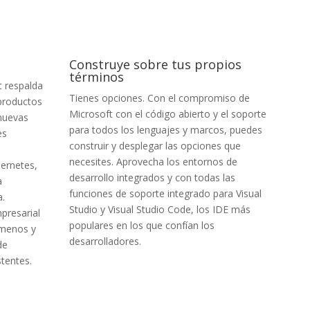
Construye sobre tus propios
términos
t respalda
Tienes opciones. Con el compromiso de
 productos
Microsoft con el código abierto y el soporte
nuevas
para todos los lenguajes y marcos, puedes
es
construir y desplegar las opciones que
necesites. Aprovecha los entornos de
bernetes,
desarrollo integrados y con todas las
a
funciones de soporte integrado para Visual
.
Studio y Visual Studio Code, los IDE más
mpresarial
populares en los que confían los
 menos y
desarrolladores.
de
stentes.