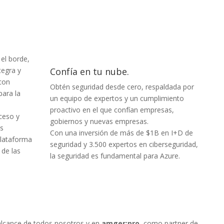
 el borde,
tegra y
Confía en tu nube.
con
Obtén seguridad desde cero, respaldada por
para la
un equipo de expertos y un cumplimiento
proactivo en el que confían empresas,
cceso y
gobiernos y nuevas empresas.
us
Con una inversión de más de $1B en I+D de
plataforma
seguridad y 3.500 expertos en ciberseguridad,
 de las
la seguridad es fundamental para Azure.
 alcance de todos nosotros y en
amger:pro
, como partner de