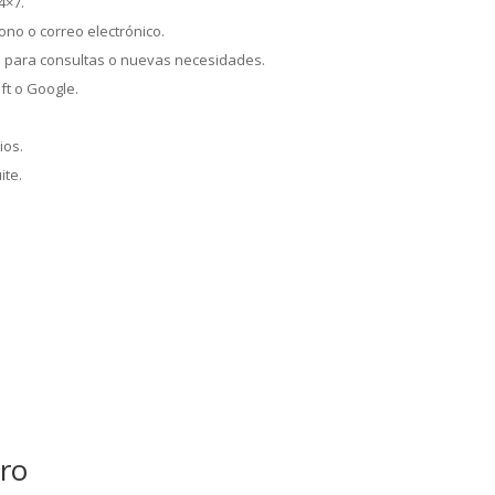
4×7.
fono o correo electrónico.
 para consultas o nuevas necesidades.
ft o Google.
ios.
ite.
tiempos de respuesta
pro