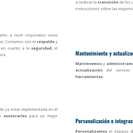
a realizar la
transición
de los 
instrucciones sobre las mejores
nto a nivel corporativo como
os). Contamos con el
respaldo
y
 en cuanto a la
seguridad
, el
Mantenimiento y actualizac
ios.
Mantenemos
y
administram
actualización
del servicio 
herramientas
.
 de ya estar implementada en el
de
asesorarles
para un mejor
Personalización e integrac
Personalizamos
el espacio d