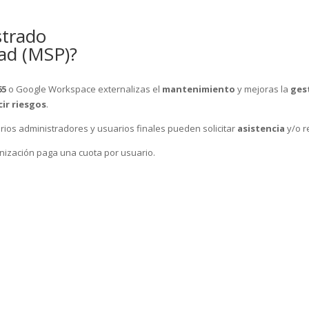
strado
dad (MSP)?
65
o Google Workspace externalizas el
mantenimiento
y mejoras la
ges
cir
riesgos
.
ios administradores y usuarios finales pueden solicitar
asistencia
y/o r
anización paga una cuota por usuario.
ervicio administrado de Suites de amger:pro?
istrado Microsoft 365 ofrecemos?
nistrado Google Workspace ofrecemos?