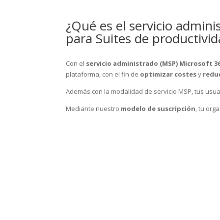
¿Qué es el servicio admini
para Suites de productivi
Con el
servicio administrado (MSP) Microsoft 3
plataforma, con el fin de
optimizar
costes
y
redu
Además con la modalidad de servicio MSP, tus usuar
Mediante nuestro
modelo de suscripción
, tu org
¿Cuáles son las ventajas del s
¿Qué planes de servicio admin
¿Qué planes de servicio admi