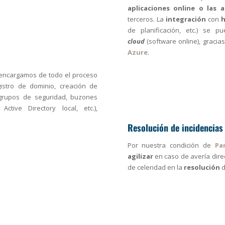
aplicaciones online o las a
terceros. La
integración
con
h
de planificación, etc.) se 
cloud
(software online), gracia
Azure
.
 encargamos de todo el proceso
istro de dominio, creación de
e grupos de seguridad, buzones
ctive Directory local, etc.),
Resolución de incidencias
Por nuestra condición de
Pa
agilizar
en caso de avería dir
de celeridad en la
resolución