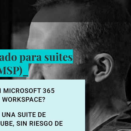
ado para suites
(MSP)_
N MICROSOFT 365
E WORKSPACE?
 UNA SUITE DE
UBE, SIN RIESGO DE