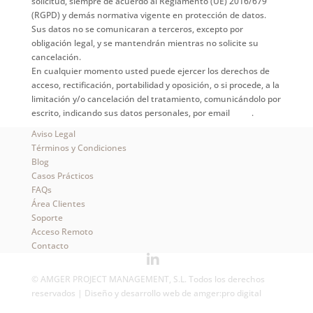
solicitud, siempre de acuerdo al Reglamento (UE) 2016/679
(RGPD) y demás normativa vigente en protección de datos.
Sus datos no se comunicaran a terceros, excepto por
obligación legal, y se mantendrán mientras no solicite su
cancelación.
En cualquier momento usted puede ejercer los derechos de
acceso, rectificación, portabilidad y oposición, o si procede, a la
limitación y/o cancelación del tratamiento, comunicándolo por
escrito, indicando sus datos personales, por email
aquí
.
Aviso Legal
Términos y Condiciones
Blog
Casos Prácticos
FAQs
Área Clientes
Soporte
Acceso Remoto
Contacto
© AMGER PROJECT MANAGEMENT, S.L. Todos los derechos
reservados | Diseño y desarrollo web de
amger:pro digital