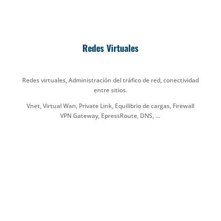
Redes Virtuales
Redes virtuales, Administración del tráfico de red, conectividad
entre sitios.
Vnet, Virtual Wan, Private Link, Equilibrio de cargas, Firewall
VPN Gateway, EpressRoute, DNS, …
Almacenamiento en Cloud
Compartir datos sin servidor, sincronizar archivos locales con
la nube.