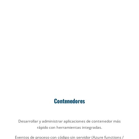
Bases de Datos
Servicios de bases de datos seguros y completamente
administrados.
MySQL, SQL Database, SQL Managed Instance, Cosmos DB,
MariaDB, PostgradeSQL, SQL Server VM Apache Cassandra,
Aurora, DynamoDB, …
Contenedores
Desarrollar y administrar aplicaciones de contenedor más
rápido con herramientas integradas.
Eventos de proceso con código sin servidor (Azure functions /