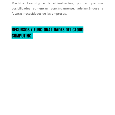
Machine Learning o la virtualización, por lo que sus
posibilidades aumentan contínuamente, adelantándose a
futuras necesidades de las empresas.
RECURSOS Y FUNCIONALIDADES DEL CLOUD
COMPUTING_
Administrador de Identidades
Administrar identidades de usuarios y grupos en dispositivos,
datos, aplicaciones e infraestructuras Azure Active Directory,
AD Domain Services, …