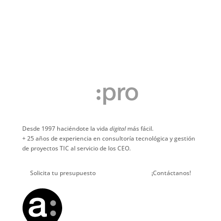
Servicios para que los equipos compartan código, supervisen
el trabajo y distribuyan Software (DevOps)
Aplicaciones con funcionalidades de inteligencia artificial para
cualquier escenario (IA y Machine Learning)
Internet de las Cosas (IoT)
Desde 1997 haciéndote la vida
digital
más fácil.
+ 25 años de experiencia en consultoría tecnológica y gestión
de proyectos TIC al servicio de los CEO.
Solicita tu presupuesto
Sin Compromiso.
¡Contáctanos!