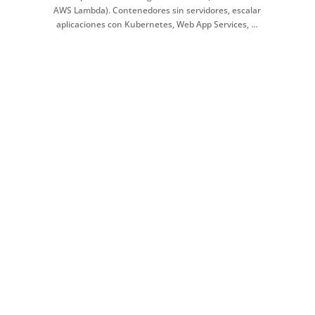
AWS Lambda). Contenedores sin servidores, escalar
aplicaciones con Kubernetes, Web App Services, …
Seguridad
Protección de datos y protección frente ransomware.
Backup & site recovery, Security Center, DDoS Protections,
Sentinel, Key Vault, …
Administración y Gobernanza