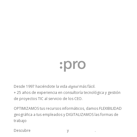
que importa son productos con marcas de
fabricantes chinos y otros productos de marca
blanca que la...
Desde 1997 haciéndote la vida
digital
más fácil.
+ 25 años de experiencia en consultoría tecnológica y gestión
de proyectos TIC al servicio de los CEO.
OPTIMIZAMOS tus recursos informáticos, damos FLEXIBILIDAD
geográfica a tus empleados y DIGITALIZAMOS las formas de
trabajo
Descubre
nuestras soluciones
y
casos de éxito
.