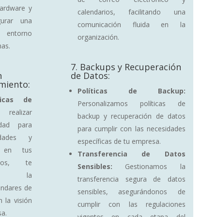
hardware y
calendarios, facilitando una
gurar una
comunicación fluida en la
o entorno
organización.
mas.
7. Backups y Recuperación
n
de Datos:
miento:
Políticas de Backup:
ticas de
Personalizamos políticas de
alizar
backup y recuperación de datos
idad para
para cumplir con las necesidades
lidades y
específicas de tu empresa.
s en tus
Transferencia de Datos
icos, te
Sensibles:
Gestionamos la
en la
transferencia segura de datos
ándares de
sensibles, asegurándonos de
 la visión
cumplir con las regulaciones
sa.
vigentes en cada etapa del