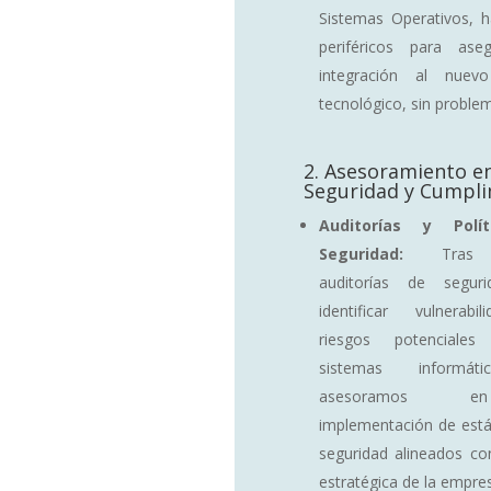
Sistemas Operativos, 
periféricos para ase
integración al nuev
tecnológico, sin proble
2. Asesoramiento e
Seguridad y Cumpli
Auditorías y Polí
Seguridad:
Tras re
auditorías de segur
identificar vulnerabi
riesgos potenciale
sistemas informát
asesoramos 
implementación de est
seguridad alineados con
estratégica de la empre