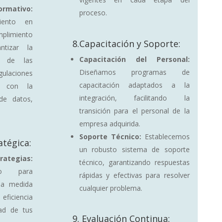
mativo:
proceso.
iento en
imiento
8.Capacitación y Soporte:
ntizar la
Capacitación del Personal:
e de las
Diseñamos programas de
ulaciones
capacitación adaptados a la
as con la
integración, facilitando la
de datos,
transición para el personal de la
empresa adquirida.
Soporte Técnico:
Establecemos
atégica:
un robusto sistema de soporte
ategias:
técnico, garantizando respuestas
go para
rápidas y efectivas para resolver
s a medida
cualquier problema.
iciencia
dad de tus
9. Evaluación Continua: