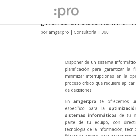
¿Tienes un sistema inform
por
amger:pro
|
Consultoría IT360
Disponer de un sistema informático
planificación para garantizar la 
minimizar interrupciones en la op
proceso crítico que requiere aplicar 
de decisiones.
En
amger:pro
te ofrecemos un
específico para la
optimizaci
sistemas informáticos
de tu ne
parte de tu equipo, con directi
tecnología de la información, técn