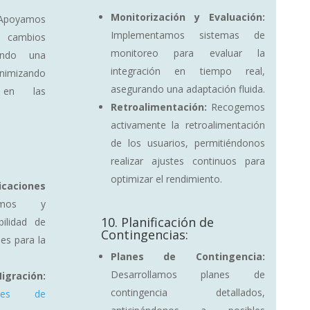
Monitorización y Evaluación:
poyamos
Implementamos sistemas de
e cambios
monitoreo para evaluar la
rando una
integración en tiempo real,
nimizando
asegurando una adaptación fluida.
s en las
Retroalimentación:
Recogemos
activamente la retroalimentación
de los usuarios, permitiéndonos
realizar ajustes continuos para
optimizar el rendimiento.
aciones
amos y
10. Planificación de
ilidad de
Contingencias:
les para la
Planes de Contingencia:
Desarrollamos planes de
ación:
contingencia detallados,
anes de