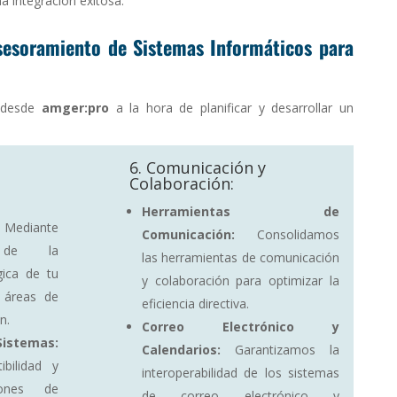
na integración exitosa.
asesoramiento de Sistemas Informáticos para
s desde
amger:pro
a la hora de planificar y desarrollar un
6. Comunicación y
Colaboración:
Herramientas de
ediante
Comunicación:
Consolidamos
 de la
las herramientas de comunicación
gica de tu
y colaboración para optimizar la
n áreas de
eficiencia directiva.
n.
Correo Electrónico y
istemas:
Calendarios:
Garantizamos la
bilidad y
interoperabilidad de los sistemas
iones de
de correo electrónico y