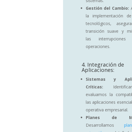
sistemas.
Gestión del Cambio:
A
la implementación d
tecnológicos, asegu
transición suave y mi
las interrupcione
operaciones.
4. Integración de
Aplicaciones:
Sistemas y Aplic
Críticas:
Identific
evaluamos la compatib
las aplicaciones esencia
operativa empresarial.
Planes de Migr
Desarrollamos
pl