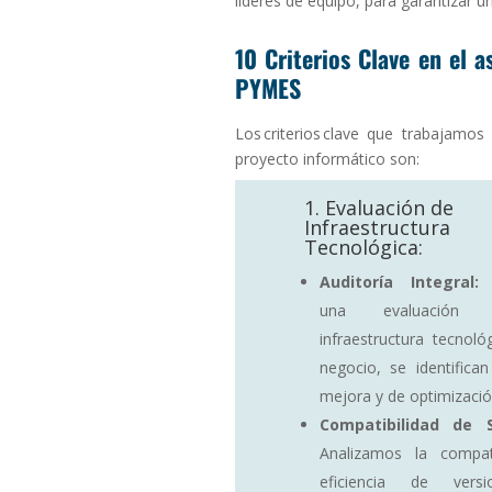
líderes de equipo, para garantizar u
10 Criterios Clave en el 
PYMES
Los criterios clave que trabajamo
proyecto informático son:
1. Evaluación de
Infraestructura
Tecnológica:
Auditoría Integral:
M
una evaluación
infraestructura tecnoló
negocio, se identifica
mejora y de optimizació
Compatibilidad de S
Analizamos la compati
eficiencia de vers