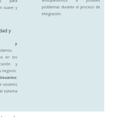
anticipándonos a posibles
dos para
problemas durante el proceso de
ón suave y
integración.
dad y
ión y
ndamos
va en los
cación y
u negocio.
arios:
e usuarios
el sistema