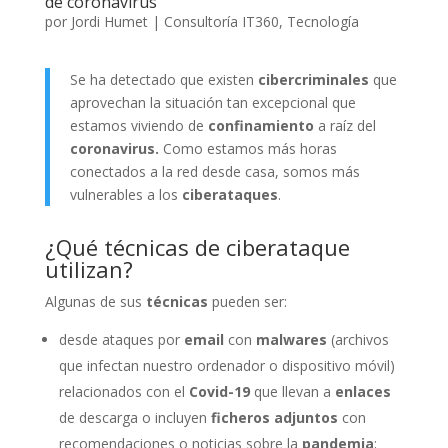
de coronavirus
por
Jordi Humet
|
Consultoría IT360
,
Tecnología
Se ha detectado que existen
cibercriminales
que
aprovechan la situación tan excepcional que
estamos viviendo de
confinamiento
a raíz del
coronavirus.
Como estamos más horas
conectados a la red desde casa, somos más
vulnerables a los
ciberataques
.
¿Qué técnicas de ciberataque
utilizan?
Algunas de sus
técnicas
pueden ser:
desde ataques por
email
con
malwares
(archivos
que infectan nuestro ordenador o dispositivo móvil)
relacionados con el
Co
vid-19
que llevan a
enlaces
de descarga o incluyen
ficheros adjuntos
con
recomendaciones o noticias sobre la
pandemia
;