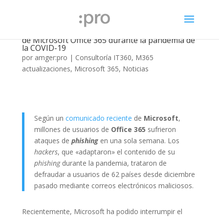
Campaña masiva de phishing contra usuarios
de Microsoft Office 365 durante la pandemia de
la COVID-19
por
amger:pro
|
Consultoría IT360
,
M365
actualizaciones
,
Microsoft 365
,
Noticias
Según un
comunicado reciente
de
Microsoft
,
millones de usuarios de
Office 365
sufrieron
ataques de
phishing
en una sola semana. Los
hackers
, que «adaptaron» el contenido de su
phishing
durante la pandemia, trataron de
defraudar a usuarios de 62 países desde diciembre
pasado mediante correos electrónicos maliciosos.
Recientemente, Microsoft ha podido interrumpir el