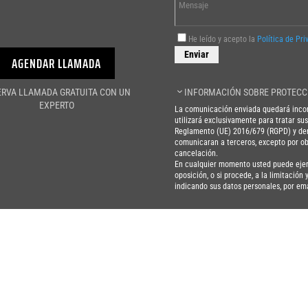
He leído y acepto la
Política de Pri
AGENDAR LLAMADA
ERVA LLAMADA GRATUITA CON UN
INFORMACIÓN SOBRE PROTECC
EXPERTO
La comunicación enviada quedará incor
utilizará exclusivamente para tratar su
Reglamento (UE) 2016/679 (RGPD) y dem
comunicaran a terceros, excepto por obl
cancelación.
En cualquier momento usted puede ejerce
oposición, o si procede, a la limitación
indicando sus datos personales, por em