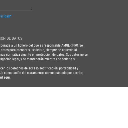
vacidad*
IÓN DE DATOS
porada a un fichero del que es responsable AMGER:PRO. Se
s datos para atender su solicitud, siempre de acuerdo al
ás normativa vigente en protección de datos. Sus datos no se
igación legal, y se mantendrán mientras no solicite su
r los derechos de acceso, rectificación, portabilidad y
 y/o cancelación del tratamiento, comunicándolo por escrito,
ail
aquí
.