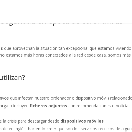
seguridad en época de coronavirus
a
es
que aprovechan la situación tan excepcional que estamos viviendo
o estamos más horas conectados a la red desde casa, somos más
utilizan?
hivos que infectan nuestro ordenador o dispositivo móvil) relacionad
arga o incluyen
ficheros adjuntos
con recomendaciones o noticias
 la crisis para descargar desde
dispositivos móviles
;
ente en inglés, haciendo creer que son los servicios técnicos de algu