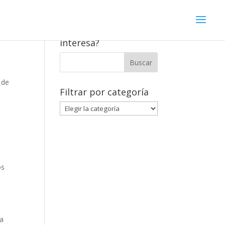
¿Qué contenido te
interesa?
 de
Filtrar por categoría
Filtrar
por
categoría
os
na