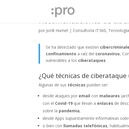
Recomendaciones de ciber
por
Jordi Humet
|
Consultoría IT360
,
Tecnologí
Se ha detectado que existen
cibercriminal
confinamiento
a raíz del
coronavirus.
Com
vulnerables a los
ciberataques
.
¿Qué técnicas de ciberataque 
Algunas de sus
técnicas
pueden ser:
desde ataques por
email
con
malwares
(arc
con el
Co
vid-19
que llevan a
enlaces
de desc
sobre la
pandemia
;
desde Apps supuestamente informativas sobre
o bien con
llamadas telefónicas
, habitualm