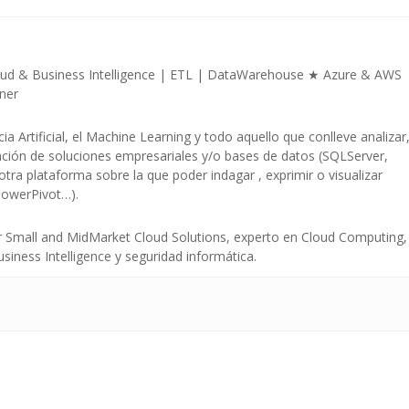
oud & Business Intelligence | ETL | DataWarehouse ★ Azure & AWS
tner
ia Artificial, el Machine Learning y todo aquello que conlleve analizar
ación de soluciones empresariales y/o bases de datos (SQLServer,
otra plataforma sobre la que poder indagar , exprimir o visualizar
PowerPivot…).
er Small and MidMarket Cloud Solutions, experto en Cloud Computing,
usiness Intelligence y seguridad informática.