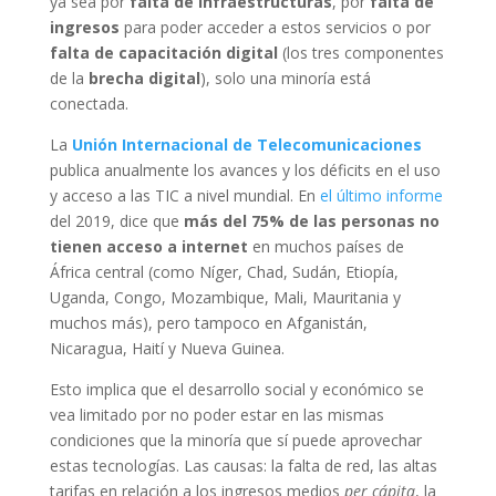
ya sea por
falta de infraestructuras
, por
falta de
ingresos
para poder acceder a estos servicios o por
falta de capacitación digital
(los tres componentes
de la
brecha digital
), solo una minoría está
conectada.
La
Unión Internacional de Telecomunicaciones
publica anualmente los avances y los déficits en el uso
y acceso a las TIC a nivel mundial. En
el último informe
del 2019, dice que
más del 75% de las personas no
tienen acceso a internet
en muchos países de
África central (como Níger, Chad, Sudán, Etiopía,
Uganda, Congo, Mozambique, Mali, Mauritania y
muchos más), pero tampoco en Afganistán,
Nicaragua, Haití y Nueva Guinea.
Esto implica que el desarrollo social y económico se
vea limitado por no poder estar en las mismas
condiciones que la minoría que sí puede aprovechar
estas tecnologías. Las causas: la falta de red, las altas
tarifas en relación a los ingresos medios
per cápita
, la