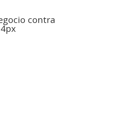
gocio contra
74px