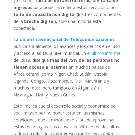
ya sea por
falta de infraestructuras
, por
falta de
ingresos
para poder acceder a estos servicios o por
falta de capacitación digital
(los tres componentes
de la
brecha digital
), solo una minoría está
conectada.
La
Unión Internacional de Telecomunicaciones
publica anualmente los avances y los déficits en el uso
y acceso a las TIC a nivel mundial. En
el último informe
del 2019, dice que
más del 75% de las personas no
tienen acceso a internet
en muchos países de
África central (como Níger, Chad, Sudán, Etiopía,
Uganda, Congo, Mozambique, Mali, Mauritania y
muchos más), pero tampoco en Afganistán,
Nicaragua, Haití y Nueva Guinea.
Esto implica que el desarrollo social y económico se
vea limitado por no poder estar en las mismas
condiciones que la minoría que sí puede aprovechar
estas tecnologías. Las causas: la falta de red, las altas
tarifas en relación a los ingresos medios
per cápita
, la